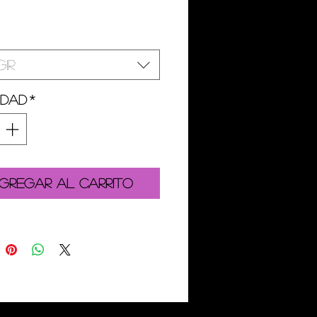
gir
idad
*
gregar al carrito